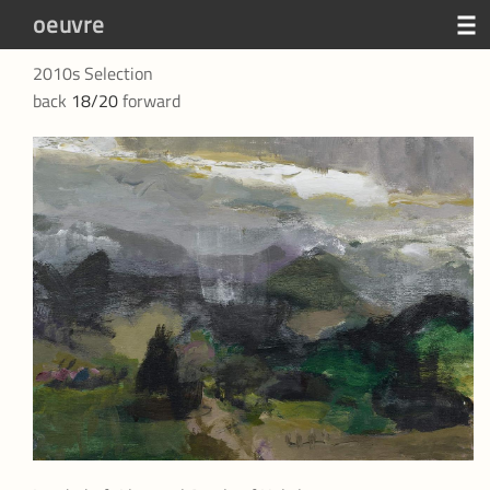
oeuvre
2010s Selection
susi juvan
back
18/20
forward
news
oeuvre
video
texts
contact
d|
e