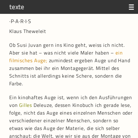
texte
·P·A·R·I·S
susi juvan
Klaus Theweleit
aktuell
Ob Susi Juvan gern ins Kino geht, weiss ich nicht.
Aber sie hat – was nicht viele Maler haben –
ein
werk
filmisches Auge;
zumindest ergeben Auge und Hand
zusammen bei ihr ein Montagegerät. Mittel des
video
Schnitts ist allerdings keine Schere, sondern die
Farbe.
texte
Ein kinohaftes Auge ist, wenn ich den Ausführungen
von
Gilles
Deleuze, dessen Kinobuch ich gerade lese,
kontakt
folge, nicht das Auge eines einzelnen Menschen oder
verschiedener einzelner Menschen, sondern so
etwas wie das Auge der Materie, die sich selber
d
|e
anschaut: die Welt, wie wir sie aus der Montage von